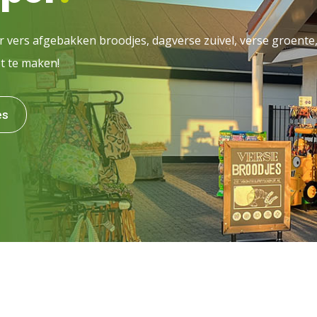
r vers afgebakken broodjes, dagverse zuivel, verse groente, 
t te maken!
es