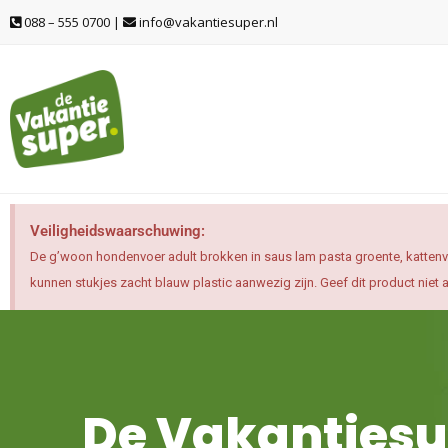
Ga
088 – 555 0700 |
info@vakantiesuper.nl
naar
de
inhoud
Veiligheidswaarschuwing:
De g’woon hondenvoer adult brokken in saus lam pasta groente, kattenvoe
kunnen stukjes zacht blauw plastic aanwezig zijn. Geef dit product niet 
De Vakantiesu