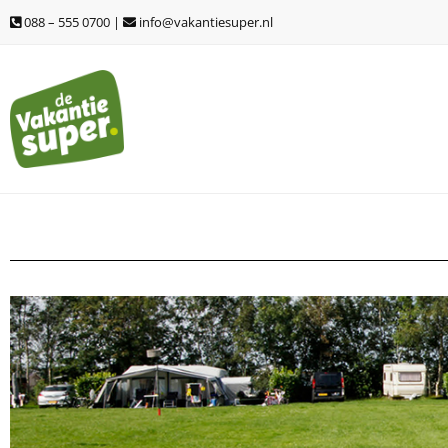
Ga
088 – 555 0700 |
info@vakantiesuper.nl
naar
de
inhoud