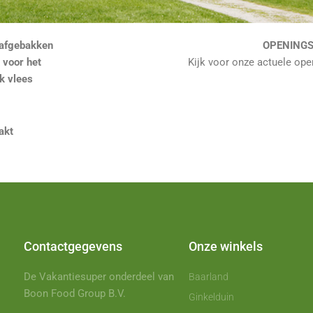
s afgebakken
OPENINGS
 voor het
Kijk voor onze actuele open
k vlees
akt
Contactgegevens
Onze winkels
De Vakantiesuper onderdeel van
Baarland
Boon Food Group B.V.
Ginkelduin